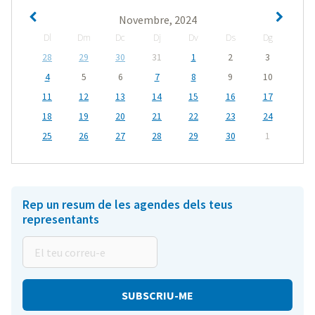
Novembre, 2024
Dl
Dm
Dc
Dj
Dv
Ds
Dg
28
29
30
31
1
2
3
4
5
6
7
8
9
10
11
12
13
14
15
16
17
18
19
20
21
22
23
24
25
26
27
28
29
30
1
Rep un resum de les agendes dels teus
representants
El
teu
correu-
e