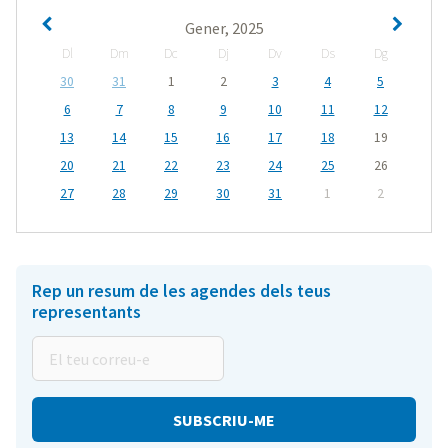
Gener, 2025
Dl
Dm
Dc
Dj
Dv
Ds
Dg
30
31
1
2
3
4
5
6
7
8
9
10
11
12
13
14
15
16
17
18
19
20
21
22
23
24
25
26
27
28
29
30
31
1
2
Rep un resum de les agendes dels teus
representants
El
teu
correu-
e