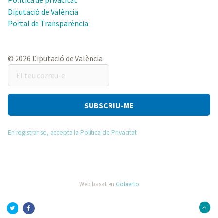
Política de privacitat
Diputació de València
Portal de Transparència
© 2026 Diputació de València
El
teu
correu-
e
En registrar-se, accepta la Política de Privacitat
Web basat en
Gobierto