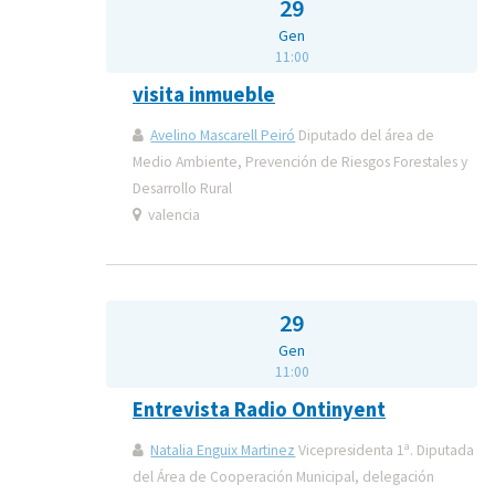
29
Gen
11:00
visita inmueble
Avelino Mascarell Peiró
Diputado del área de
Medio Ambiente, Prevención de Riesgos Forestales y
Desarrollo Rural
valencia
29
Gen
11:00
Entrevista Radio Ontinyent
Natalia Enguix Martinez
Vicepresidenta 1ª. Diputada
del Área de Cooperación Municipal, delegación