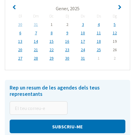
Gener, 2025
Dl
Dm
Dc
Dj
Dv
Ds
Dg
30
31
1
2
3
4
5
6
7
8
9
10
11
12
13
14
15
16
17
18
19
20
21
22
23
24
25
26
27
28
29
30
31
1
2
Rep un resum de les agendes dels teus
representants
El
teu
correu-
e