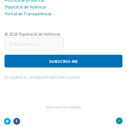
Política de privacitat
Diputació de València
Portal de Transparència
© 2026 Diputació de València
El
teu
correu-
e
En registrar-se, accepta la Política de Privacitat
Web basat en
Gobierto