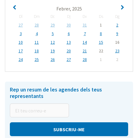
Febrer, 2025
Dl
Dm
Dc
Dj
Dv
Ds
Dg
27
28
29
30
31
1
2
3
4
5
6
7
8
9
10
11
12
13
14
15
16
17
18
19
20
21
22
23
24
25
26
27
28
1
2
Rep un resum de les agendes dels teus
representants
El
teu
correu-
e