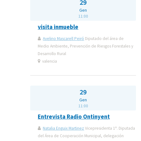
29
Gen
11:00
visita inmueble
Avelino Mascarell Peiró
Diputado del área de
Medio Ambiente, Prevención de Riesgos Forestales y
Desarrollo Rural
valencia
29
Gen
11:00
Entrevista Radio Ontinyent
Natalia Enguix Martinez
Vicepresidenta 1ª. Diputada
del Área de Cooperación Municipal, delegación