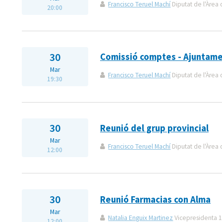
Francisco Teruel Machí
Diputat de l'Àrea 
20:00
30
Comissió comptes - Ajuntam
Mar
Francisco Teruel Machí
Diputat de l'Àrea 
19:30
30
Reunió del grup provincial
Mar
Francisco Teruel Machí
Diputat de l'Àrea 
12:00
30
Reunió Farmacias con Alma
Mar
Natalia Enguix Martinez
Vicepresidenta 1
12:00