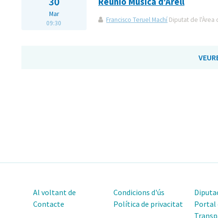
30
Reunió Música d'Arell
Mar
Francisco Teruel Machí
Diputat de l'Àrea 
09:30
VEUR
Al voltant de
Condicions d'ús
Diputac
Contacte
Política de privacitat
Portal
Transp