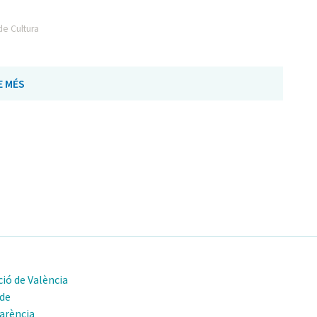
de Cultura
E MÉS
ió de València
 de
arència