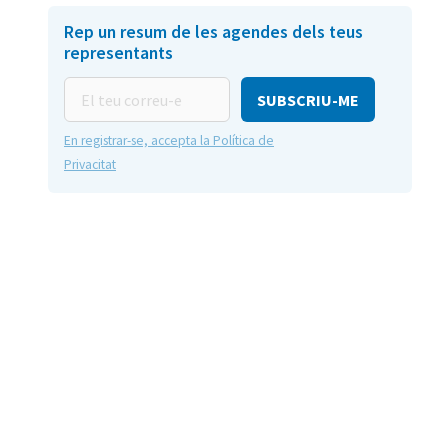
Rep un resum de les agendes dels teus
representants
El
teu
correu-
En registrar-se, accepta la Política de
e
Privacitat