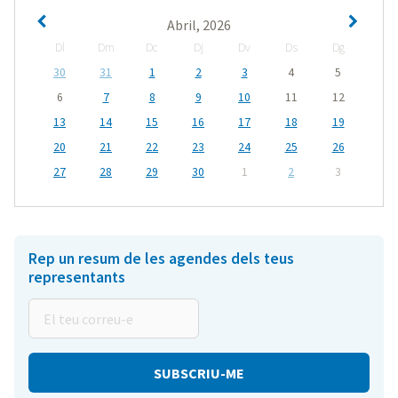
Abril, 2026
Dl
Dm
Dc
Dj
Dv
Ds
Dg
30
31
1
2
3
4
5
6
7
8
9
10
11
12
13
14
15
16
17
18
19
20
21
22
23
24
25
26
27
28
29
30
1
2
3
Rep un resum de les agendes dels teus
representants
El
teu
correu-
e