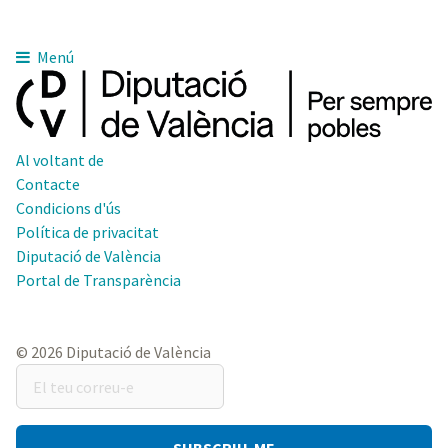
Menú
Al voltant de
Contacte
Condicions d'ús
Política de privacitat
Diputació de València
Portal de Transparència
© 2026 Diputació de València
El
teu
correu-
e