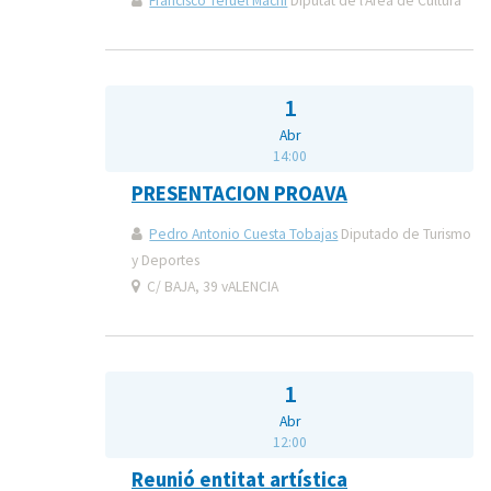
Francisco Teruel Machí
Diputat de l'Àrea de Cultura
1
Abr
14:00
PRESENTACION PROAVA
Pedro Antonio Cuesta Tobajas
Diputado de Turismo
y Deportes
C/ BAJA, 39 vALENCIA
1
Abr
12:00
Reunió entitat artística