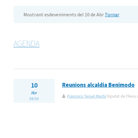
Mostrant esdeveniments del 10 de Abr
Tornar
AGENDA
10
Reunions alcaldia Benimodo
Abr
Francisco Teruel Machí
Diputat de l'Àrea 
08:00