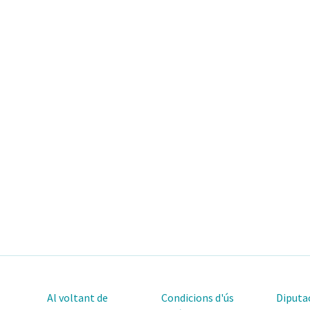
Al voltant de
Condicions d'ús
Diputac