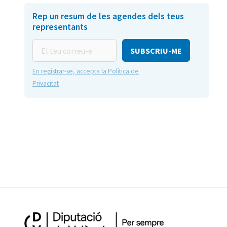
Rep un resum de les agendes dels teus
representants
El
teu
correu-
En registrar-se, accepta la Política de
e
Privacitat