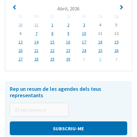
Abril, 2026
Dl
Dm
Dc
Dj
Dv
Ds
Dg
30
31
1
2
3
4
5
6
7
8
9
10
11
12
13
14
15
16
17
18
19
20
21
22
23
24
25
26
27
28
29
30
1
2
3
Rep un resum de les agendes dels teus
representants
El
teu
correu-
e