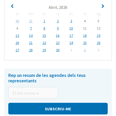
Abril, 2026
Dl
Dm
Dc
Dj
Dv
Ds
Dg
30
31
1
2
3
4
5
6
7
8
9
10
11
12
13
14
15
16
17
18
19
20
21
22
23
24
25
26
27
28
29
30
1
2
3
Rep un resum de les agendes dels teus
representants
El
teu
correu-
e