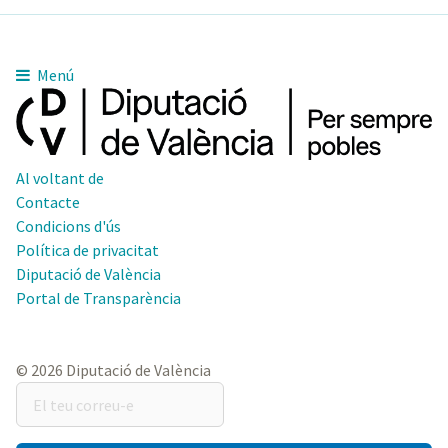
Menú
Al voltant de
Contacte
Condicions d'ús
Política de privacitat
Diputació de València
Portal de Transparència
© 2026 Diputació de València
El
teu
correu-