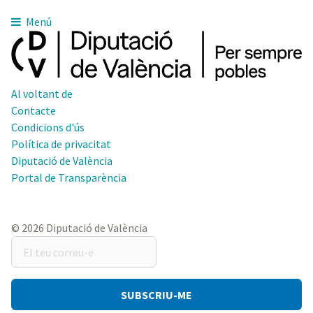
Menú
Al voltant de
Contacte
Condicions d'ús
Política de privacitat
Diputació de València
Portal de Transparència
© 2026 Diputació de València
El
teu
correu-
e