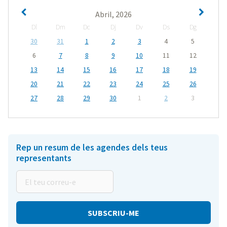
Abril, 2026
Dl
Dm
Dc
Dj
Dv
Ds
Dg
30
31
1
2
3
4
5
6
7
8
9
10
11
12
13
14
15
16
17
18
19
20
21
22
23
24
25
26
27
28
29
30
1
2
3
Rep un resum de les agendes dels teus
representants
El
teu
correu-
e