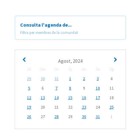
Consulta l'agenda de...
Filtra per membres de la comunitat
Agost, 2024
Dl
Dm
Dc
Dj
Dv
Ds
Dg
29
30
31
1
2
3
4
5
6
7
8
9
10
11
12
13
14
15
16
17
18
19
20
21
22
23
24
25
26
27
28
29
30
31
1