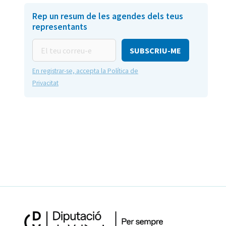
Rep un resum de les agendes dels teus
representants
El
teu
correu-
En registrar-se, accepta la Política de
e
Privacitat