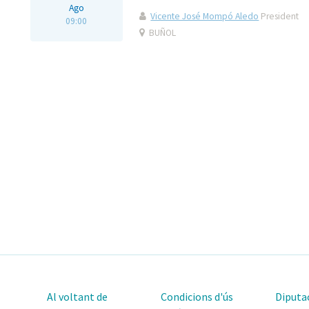
Ago
Vicente José Mompó Aledo
President
09:00
BUÑOL
Al voltant de
Condicions d'ús
Diputac