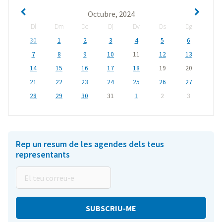
Octubre, 2024
Dl
Dm
Dc
Dj
Dv
Ds
Dg
30
1
2
3
4
5
6
7
8
9
10
11
12
13
14
15
16
17
18
19
20
21
22
23
24
25
26
27
28
29
30
31
1
2
3
Rep un resum de les agendes dels teus
representants
El
teu
correu-
e