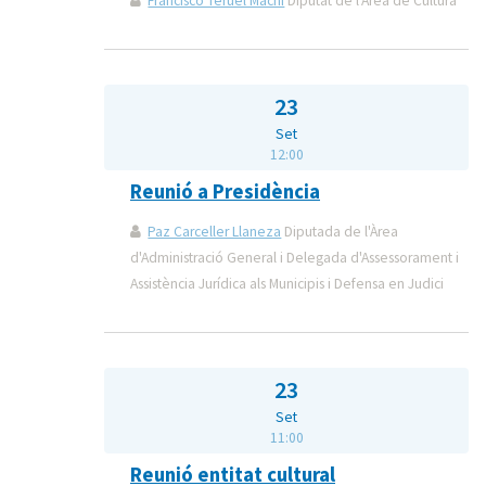
Francisco Teruel Machí
Diputat de l'Àrea de Cultura
23
Set
12:00
Reunió a Presidència
Paz Carceller Llaneza
Diputada de l'Àrea
d'Administració General i Delegada d'Assessorament i
Assistència Jurídica als Municipis i Defensa en Judici
23
Set
11:00
Reunió entitat cultural