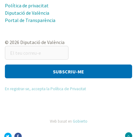
Política de privacitat
Diputació de València
Portal de Transparència
© 2026 Diputació de València
El
teu
correu-
e
En registrar-se, accepta la Política de Privacitat
Web basat en
Gobierto