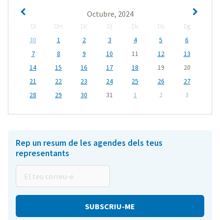
Octubre, 2024
Dl
Dm
Dc
Dj
Dv
Ds
Dg
30
1
2
3
4
5
6
7
8
9
10
11
12
13
14
15
16
17
18
19
20
21
22
23
24
25
26
27
28
29
30
31
1
2
3
Rep un resum de les agendes dels teus
representants
El
teu
correu-
e