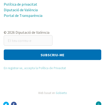
Política de privacitat
Diputació de València
Portal de Transparència
© 2026 Diputació de València
El
teu
correu-
e
En registrar-se, accepta la Política de Privacitat
Web basat en
Gobierto