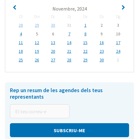
Novembre, 2024
Dl
Dm
Dc
Dj
Dv
Ds
Dg
28
29
30
31
1
2
3
4
5
6
7
8
9
10
11
12
13
14
15
16
17
18
19
20
21
22
23
24
25
26
27
28
29
30
1
Rep un resum de les agendes dels teus
representants
El
teu
correu-
e