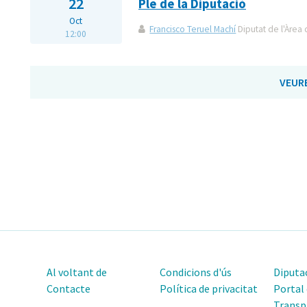
22
Ple de la Diputació
Oct
Francisco Teruel Machí
Diputat de l'Àrea 
12:00
VEUR
Al voltant de
Condicions d'ús
Diputac
Contacte
Política de privacitat
Portal
Transp