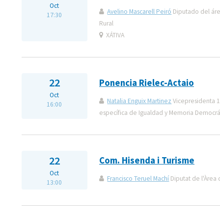
Oct
Avelino Mascarell Peiró
Diputado del áre
17:30
Rural
XÁTIVA
22
Ponencia Rielec-Actaio
Oct
Natalia Enguix Martinez
Vicepresidenta 1
16:00
específica de Igualdad y Memoria Democrá
22
Com. Hisenda i Turisme
Oct
Francisco Teruel Machí
Diputat de l'Àrea 
13:00