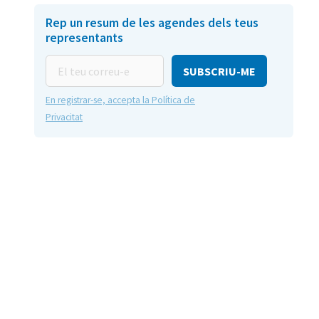
Rep un resum de les agendes dels teus
representants
El
teu
correu-
En registrar-se, accepta la Política de
e
Privacitat