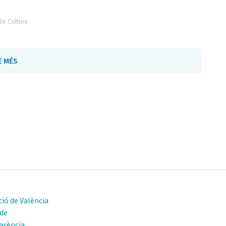
de Cultura
E MÉS
ió de València
 de
arència