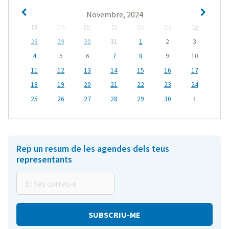
Novembre, 2024
Dl
Dm
Dc
Dj
Dv
Ds
Dg
28
29
30
31
1
2
3
4
5
6
7
8
9
10
11
12
13
14
15
16
17
18
19
20
21
22
23
24
25
26
27
28
29
30
1
Rep un resum de les agendes dels teus
representants
El
teu
correu-
e