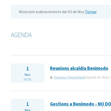
Mostrant esdeveniments del 01 de Nov
Tornar
AGENDA
1
Reunions alcaldia Benimodo
Nov
Francisco Teruel Machí
Diputat de l'Àrea 
08:00
1
Gestions a Benimodo - NO D
Nov