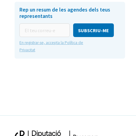
Rep un resum de les agendes dels teus
representants
El
teu
correu-
En registrar-se, accepta la Política de
e
Privacitat