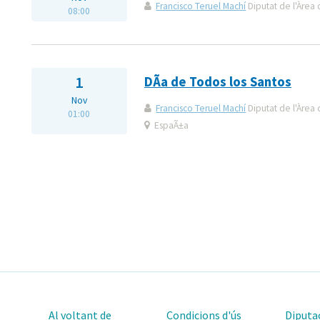
Francisco Teruel Machí
Diputat de l'Àrea 
08:00
1
DÃ­a de Todos los Santos
Nov
Francisco Teruel Machí
Diputat de l'Àrea 
01:00
EspaÃ±a
Al voltant de
Condicions d'ús
Diputac