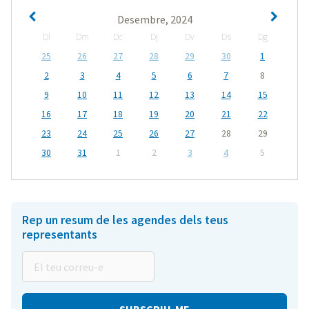
Desembre, 2024
Dl
Dm
Dc
Dj
Dv
Ds
Dg
25
26
27
28
29
30
1
2
3
4
5
6
7
8
9
10
11
12
13
14
15
16
17
18
19
20
21
22
23
24
25
26
27
28
29
30
31
1
2
3
4
5
Rep un resum de les agendes dels teus
representants
El
teu
correu-
e