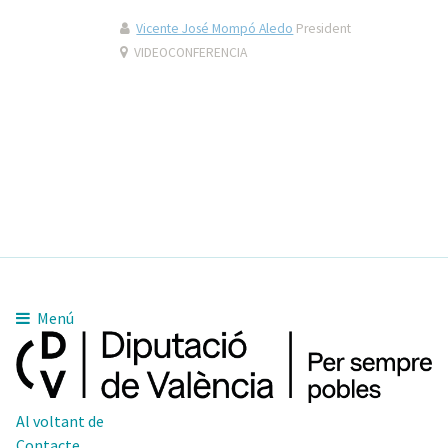
Vicente José Mompó Aledo
President
VIDEOCONFERENCIA
Menú
Al voltant de
Contacte