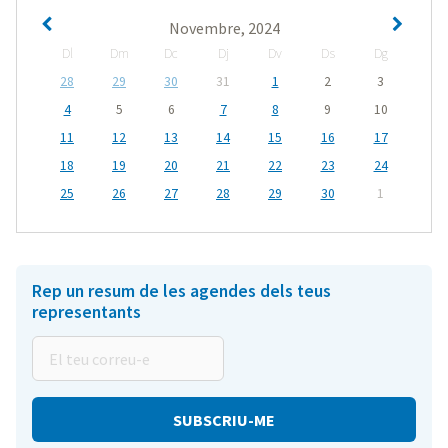
Novembre, 2024
Dl
Dm
Dc
Dj
Dv
Ds
Dg
28
29
30
31
1
2
3
4
5
6
7
8
9
10
11
12
13
14
15
16
17
18
19
20
21
22
23
24
25
26
27
28
29
30
1
Rep un resum de les agendes dels teus
representants
El
teu
correu-
e