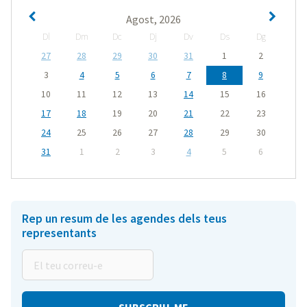
Agost, 2026
Dl
Dm
Dc
Dj
Dv
Ds
Dg
27
28
29
30
31
1
2
3
4
5
6
7
8
9
10
11
12
13
14
15
16
17
18
19
20
21
22
23
24
25
26
27
28
29
30
31
1
2
3
4
5
6
Rep un resum de les agendes dels teus
representants
El
teu
correu-
e