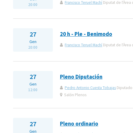
Francisco Teruel Machí
Diputat de l'Àrea 
20:00
27
20 h - Ple - Benimodo
Gen
Francisco Teruel Machí
Diputat de l'Àrea 
20:00
27
Pleno Diputación
Gen
Pedro Antonio Cuesta Tobajas
Diputado 
12:00
Salón Plenos
27
Pleno ordinario
Gen