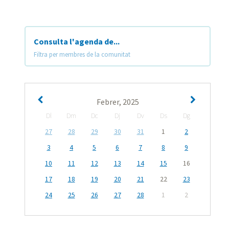
Consulta l'agenda de...
Filtra per membres de la comunitat
Febrer, 2025
Dl
Dm
Dc
Dj
Dv
Ds
Dg
27
28
29
30
31
1
2
3
4
5
6
7
8
9
10
11
12
13
14
15
16
17
18
19
20
21
22
23
24
25
26
27
28
1
2