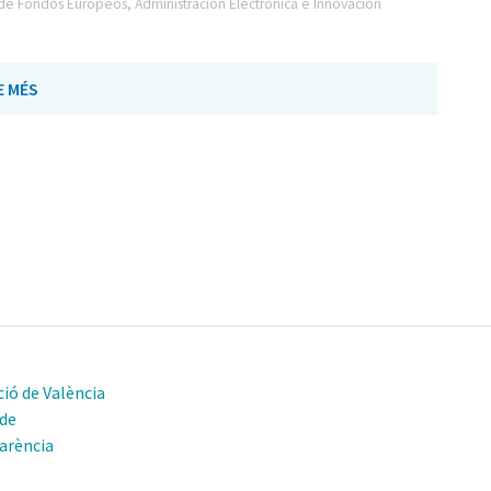
e Fondos Europeos, Administración Electrónica e Innovación
E MÉS
ió de València
 de
arència