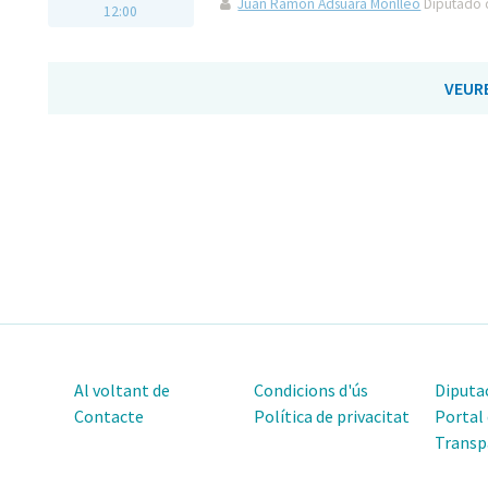
Juan Ramón Adsuara Monlleó
Diputado d
12:00
VEUR
Al voltant de
Condicions d'ús
Diputac
Contacte
Política de privacitat
Portal
Transp