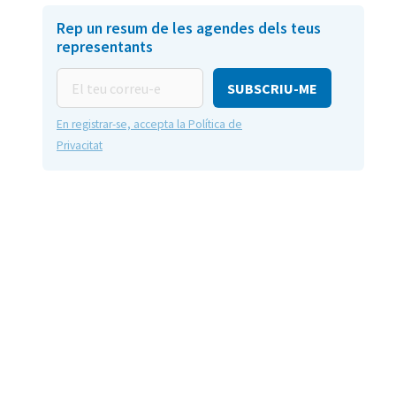
Rep un resum de les agendes dels teus
representants
El
teu
correu-
En registrar-se, accepta la Política de
e
Privacitat