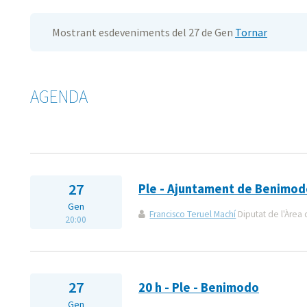
Mostrant esdeveniments del 27 de Gen
Tornar
AGENDA
27
Ple - Ajuntament de Benimod
Gen
Francisco Teruel Machí
Diputat de l'Àrea 
20:00
27
20 h - Ple - Benimodo
Gen