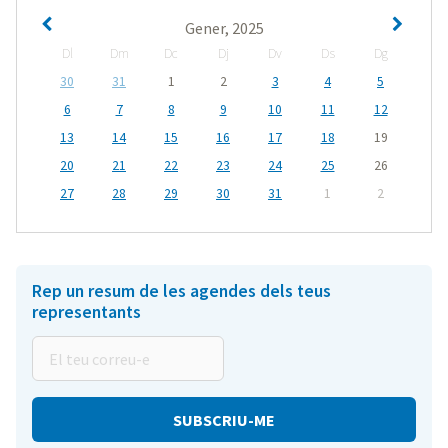
Gener, 2025
Dl
Dm
Dc
Dj
Dv
Ds
Dg
30
31
1
2
3
4
5
6
7
8
9
10
11
12
13
14
15
16
17
18
19
20
21
22
23
24
25
26
27
28
29
30
31
1
2
Rep un resum de les agendes dels teus
representants
El
teu
correu-
e