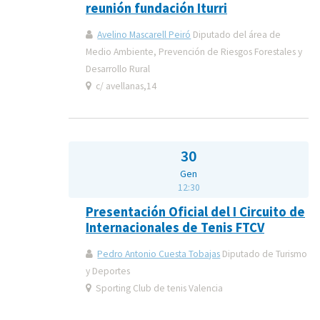
reunión fundación Iturri
Avelino Mascarell Peiró
Diputado del área de
Medio Ambiente, Prevención de Riesgos Forestales y
Desarrollo Rural
c/ avellanas,14
30
Gen
12:30
Presentación Oficial del I Circuito de
Internacionales de Tenis FTCV
Pedro Antonio Cuesta Tobajas
Diputado de Turismo
y Deportes
Sporting Club de tenis Valencia