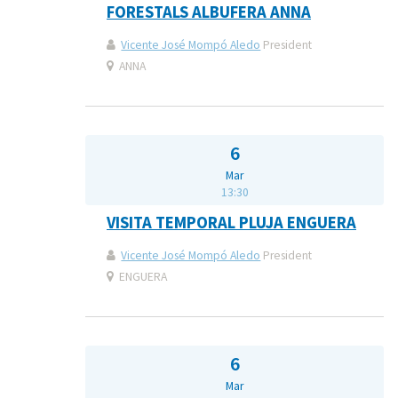
FORESTALS ALBUFERA ANNA
Vicente José Mompó Aledo
President
ANNA
6
Mar
13:30
VISITA TEMPORAL PLUJA ENGUERA
Vicente José Mompó Aledo
President
ENGUERA
6
Mar