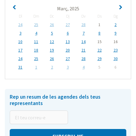
Març, 2025
Dl
Dm
Dc
Dj
Dv
Ds
Dg
24
25
26
27
28
1
2
3
4
5
6
7
8
9
10
11
12
13
14
15
16
17
18
19
20
21
22
23
24
25
26
27
28
29
30
31
1
2
3
4
5
6
Rep un resum de les agendes dels teus
representants
El
teu
correu-
e