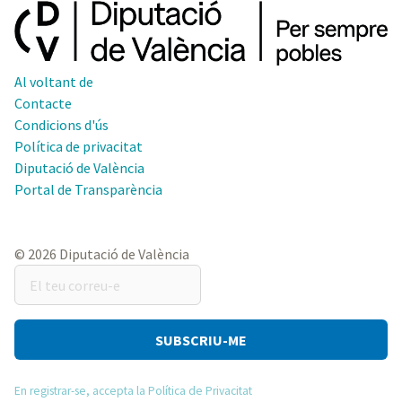
Al voltant de
Contacte
Condicions d'ús
Política de privacitat
Diputació de València
Portal de Transparència
© 2026 Diputació de València
El
teu
correu-
e
En registrar-se, accepta la Política de Privacitat