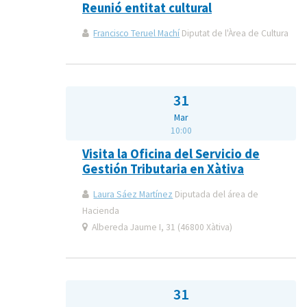
Reunió entitat cultural
Francisco Teruel Machí
Diputat de l'Àrea de Cultura
31
Mar
10:00
Visita la Oficina del Servicio de
Gestión Tributaria en Xàtiva
Laura Sáez Martínez
Diputada del área de
Hacienda
Albereda Jaume I, 31 (46800 Xàtiva)
31