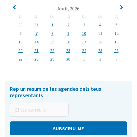
Abril, 2026
Dl
Dm
Dc
Dj
Dv
Ds
Dg
30
31
1
2
3
4
5
6
7
8
9
10
11
12
13
14
15
16
17
18
19
20
21
22
23
24
25
26
27
28
29
30
1
2
3
Rep un resum de les agendes dels teus
representants
El
teu
correu-
e