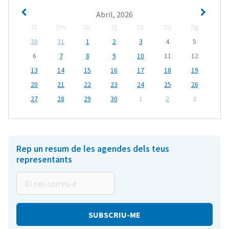
Abril, 2026
Dl
Dm
Dc
Dj
Dv
Ds
Dg
30
31
1
2
3
4
5
6
7
8
9
10
11
12
13
14
15
16
17
18
19
20
21
22
23
24
25
26
27
28
29
30
1
2
3
Rep un resum de les agendes dels teus
representants
El
teu
correu-
e