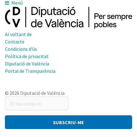
Menú
Al voltant de
Contacte
Condicions d'ús
Política de privacitat
Diputació de València
Portal de Transparència
© 2026 Diputació de València
El
teu
correu-
e