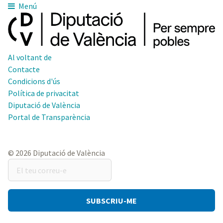
Menú
Al voltant de
Contacte
Condicions d'ús
Política de privacitat
Diputació de València
Portal de Transparència
© 2026 Diputació de València
El
teu
correu-
e