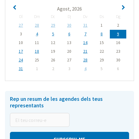
Agost, 2026
Dl
Dm
Dc
Dj
Dv
Ds
Dg
27
28
29
30
31
1
2
3
4
5
6
7
8
9
10
11
12
13
14
15
16
17
18
19
20
21
22
23
24
25
26
27
28
29
30
31
1
2
3
4
5
6
Rep un resum de les agendes dels teus
representants
El
teu
correu-
e