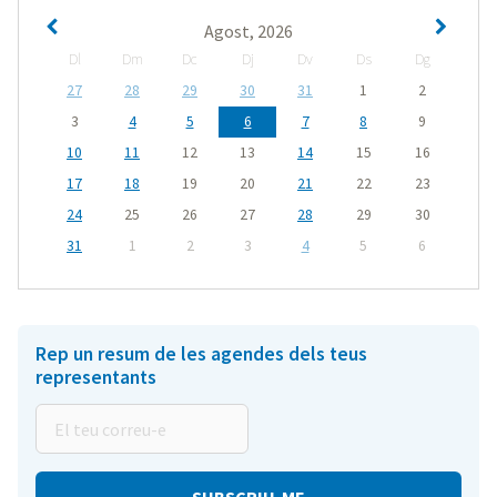
Agost, 2026
Dl
Dm
Dc
Dj
Dv
Ds
Dg
27
28
29
30
31
1
2
3
4
5
6
7
8
9
10
11
12
13
14
15
16
17
18
19
20
21
22
23
24
25
26
27
28
29
30
31
1
2
3
4
5
6
Rep un resum de les agendes dels teus
representants
El
teu
correu-
e