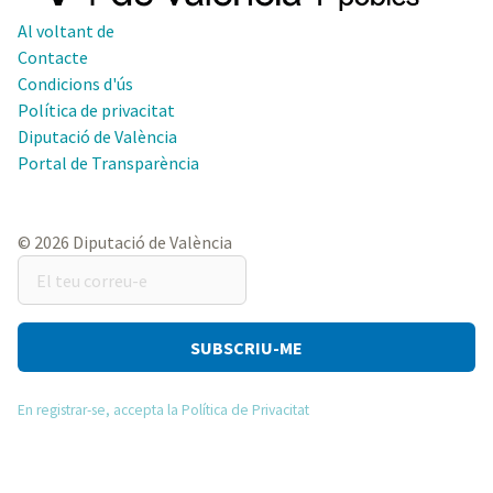
Al voltant de
Contacte
Condicions d'ús
Política de privacitat
Diputació de València
Portal de Transparència
© 2026 Diputació de València
El
teu
correu-
e
En registrar-se, accepta la Política de Privacitat