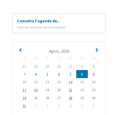
Consulta l'agenda de...
Filtra per membres de la comunitat
Agost, 2026
Dl
Dm
Dc
Dj
Dv
Ds
Dg
27
28
29
30
31
1
2
3
4
5
6
7
8
9
10
11
12
13
14
15
16
17
18
19
20
21
22
23
24
25
26
27
28
29
30
31
1
2
3
4
5
6