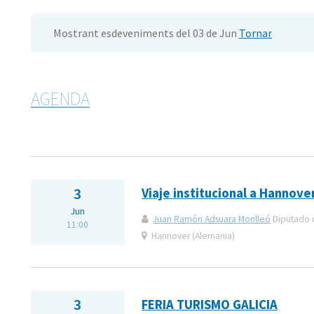
Mostrant esdeveniments del 03 de Jun
Tornar
AGENDA
3
Viaje institucional a Hannove
Jun
Juan Ramón Adsuara Monlleó
Diputado d
11:00
Hannover (Alemania)
3
FERIA TURISMO GALICIA