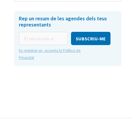
Rep un resum de les agendes dels teus
representants
El
teu
correu-
En registrar-se, accepta la Política de
e
Privacitat