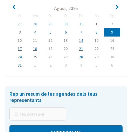
Agost, 2026
Dl
Dm
Dc
Dj
Dv
Ds
Dg
27
28
29
30
31
1
2
3
4
5
6
7
8
9
10
11
12
13
14
15
16
17
18
19
20
21
22
23
24
25
26
27
28
29
30
31
1
2
3
4
5
6
Rep un resum de les agendes dels teus
representants
El
teu
correu-
e