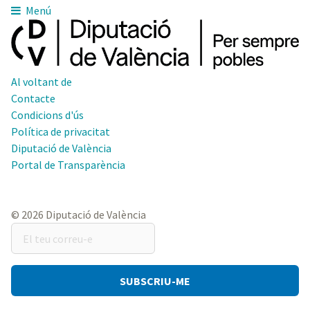
Menú
Al voltant de
Contacte
Condicions d'ús
Política de privacitat
Diputació de València
Portal de Transparència
© 2026 Diputació de València
El
teu
correu-
e