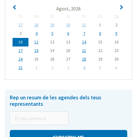
Agost, 2026
Dl
Dm
Dc
Dj
Dv
Ds
Dg
27
28
29
30
31
1
2
3
4
5
6
7
8
9
10
11
12
13
14
15
16
17
18
19
20
21
22
23
24
25
26
27
28
29
30
31
1
2
3
4
5
6
Rep un resum de les agendes dels teus
representants
El
teu
correu-
e