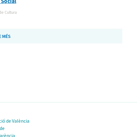
 Social
de Cultura
E MÉS
ió de València
 de
arència