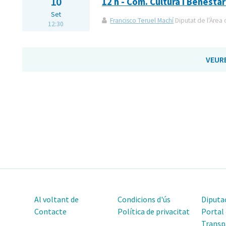
10
12 h - Com. Cultura i Benestar
Set
Francisco Teruel Machí
Diputat de l'Àrea 
12:30
VEUR
Al voltant de
Condicions d'ús
Diputac
Contacte
Política de privacitat
Portal
Transp