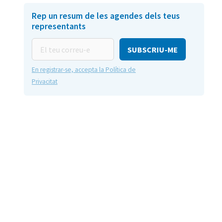
Rep un resum de les agendes dels teus
representants
El
teu
correu-
En registrar-se, accepta la Política de
e
Privacitat