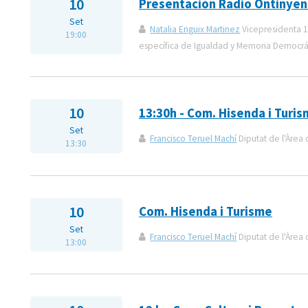
10
Presentación Radio Ontinyen
Set
Natalia Enguix Martinez
Vicepresidenta 1
19:00
específica de Igualdad y Memoria Democrá
10
13:30h - Com. Hisenda i Turi
Set
Francisco Teruel Machí
Diputat de l'Àrea 
13:30
10
Com. Hisenda i Turisme
Set
Francisco Teruel Machí
Diputat de l'Àrea 
13:00