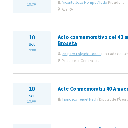
Vicente José Mompó Aledo
President
19:30
ALZIRA
10
Acto conmemorativo del 40 a
Broseta
Set
19:00
Amparo Folgado Tonda
Diputada de Gover
Palau de la Generalitat
10
Acte Conmemoratiu 40 Anive
Set
Francisco Teruel Machí
Diputat de l'Àrea 
19:00