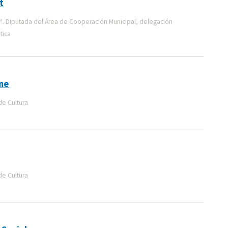
t
ª. Diputada del Área de Cooperación Municipal, delegación
tica
sme
de Cultura
de Cultura