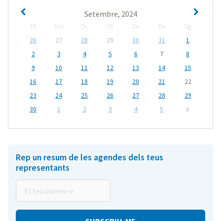
Setembre, 2024
Dl
Dm
Dc
Dj
Dv
Ds
Dg
26
27
28
29
30
31
1
2
3
4
5
6
7
8
9
10
11
12
13
14
15
16
17
18
19
20
21
22
23
24
25
26
27
28
29
30
1
2
3
4
5
6
Rep un resum de les agendes dels teus
representants
El
teu
correu-
e