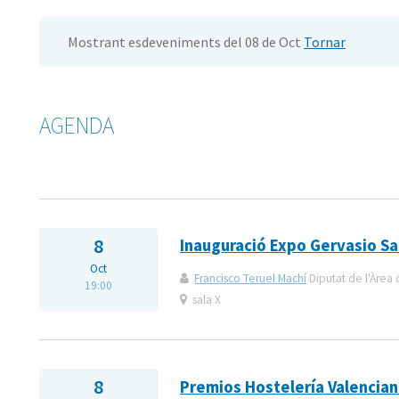
Mostrant esdeveniments del 08 de Oct
Tornar
AGENDA
8
Inauguració Expo Gervasio S
Oct
Francisco Teruel Machí
Diputat de l'Àrea 
19:00
sala X
8
Premios Hostelería Valencia