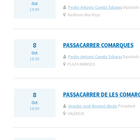
Oct
Pedro Antonio Cuesta Tobajas
Diputado 
19:00
Auditorio Mar Rojo
8
PASSACARRER COMARQUES
Oct
Pedro Antonio Cuesta Tobajas
Diputado 
18:30
PLAZA MANISES
8
PASSACARRER DE LES COMAR
Oct
Vicente José Mompó Aledo
President
18:00
VALÈNCIA