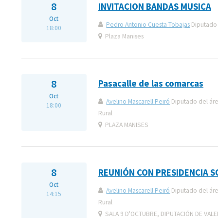
8
INVITACION BANDAS MUSICA
Oct
Pedro Antonio Cuesta Tobajas
Diputado 
18:00
Plaza Manises
8
Pasacalle de las comarcas
Oct
Avelino Mascarell Peiró
Diputado del áre
18:00
Rural
PLAZA MANISES
8
REUNIÓN CON PRESIDENCIA S
Oct
Avelino Mascarell Peiró
Diputado del áre
14:15
Rural
SALA 9 D'OCTUBRE, DIPUTACIÓN DE VALE