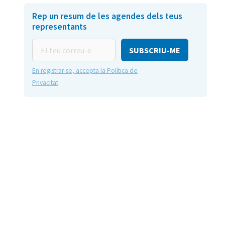
Rep un resum de les agendes dels teus
representants
El
teu
correu-
En registrar-se, accepta la Política de
e
Privacitat