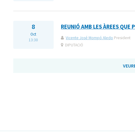
8
REUNIÓ AMB LES ÀREES QUE 
Oct
Vicente José Mompó Aledo
President
13:30
DIPUTACIÓ
VEUR