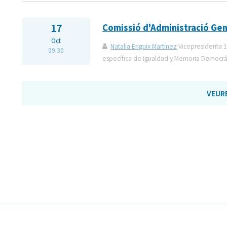
17
Comissió d'Administració Gen
Oct
Natalia Enguix Martinez
Vicepresidenta 1
09:30
específica de Igualdad y Memoria Democrá
VEUR