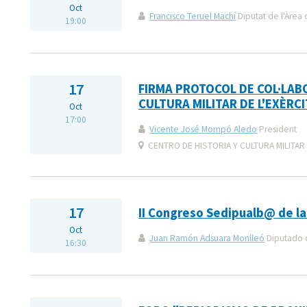
Oct
Francisco Teruel Machí
Diputat de l'Àrea 
19:00
17
FIRMA PROTOCOL DE COL·LABOR
CULTURA MILITAR DE L'EXÈRC
Oct
17:00
Vicente José Mompó Aledo
President
CENTRO DE HISTORIA Y CULTURA MILITAR
17
II Congreso Sedipualb@ de la
Oct
Juan Ramón Adsuara Monlleó
Diputado d
16:30