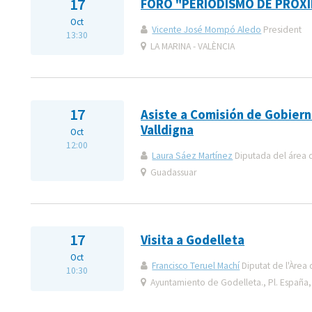
17
FORO "PERIODISMO DE PROXI
Oct
Vicente José Mompó Aledo
President
13:30
LA MARINA - VALÈNCIA
17
Asiste a Comisión de Gobiern
Valldigna
Oct
12:00
Laura Sáez Martínez
Diputada del área 
Guadassuar
17
Visita a Godelleta
Oct
Francisco Teruel Machí
Diputat de l'Àrea 
10:30
Ayuntamiento de Godelleta., Pl. España,