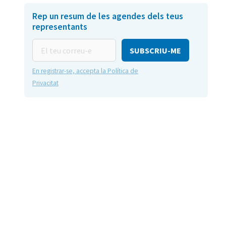
Rep un resum de les agendes dels teus
representants
El
teu
correu-
En registrar-se, accepta la Política de
e
Privacitat