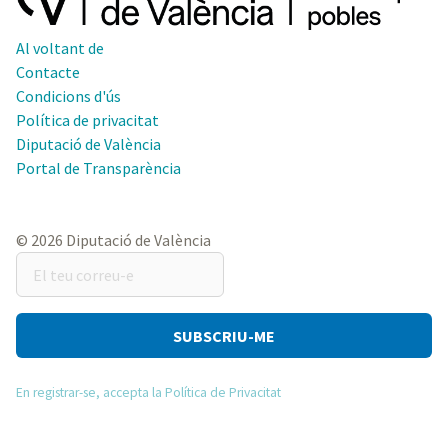
Al voltant de
Contacte
Condicions d'ús
Política de privacitat
Diputació de València
Portal de Transparència
© 2026 Diputació de València
El
teu
correu-
e
En registrar-se, accepta la Política de Privacitat