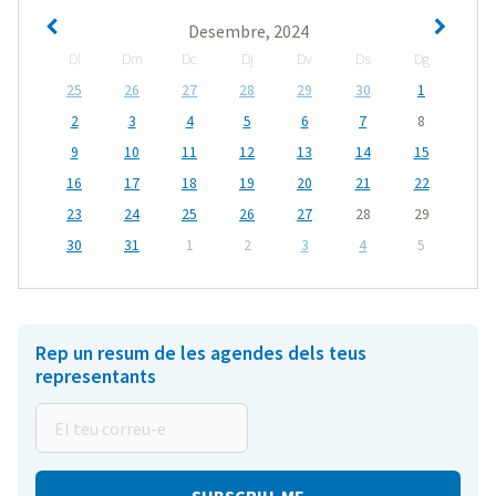
Desembre, 2024
Dl
Dm
Dc
Dj
Dv
Ds
Dg
25
26
27
28
29
30
1
2
3
4
5
6
7
8
9
10
11
12
13
14
15
16
17
18
19
20
21
22
23
24
25
26
27
28
29
30
31
1
2
3
4
5
Rep un resum de les agendes dels teus
representants
El
teu
correu-
e