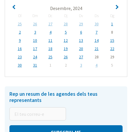
Desembre, 2024
Dl
Dm
Dc
Dj
Dv
Ds
Dg
25
26
27
28
29
30
1
2
3
4
5
6
7
8
9
10
11
12
13
14
15
16
17
18
19
20
21
22
23
24
25
26
27
28
29
30
31
1
2
3
4
5
Rep un resum de les agendes dels teus
representants
El
teu
correu-
e