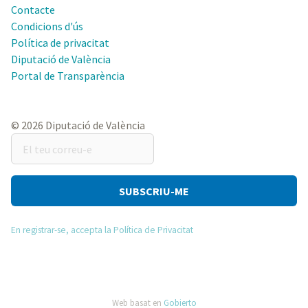
Contacte
Condicions d'ús
Política de privacitat
Diputació de València
Portal de Transparència
© 2026 Diputació de València
El
teu
correu-
e
En registrar-se, accepta la Política de Privacitat
Web basat en
Gobierto