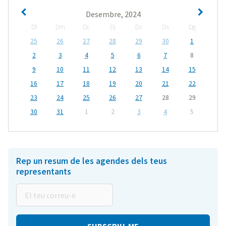
Desembre, 2024
Dl
Dm
Dc
Dj
Dv
Ds
Dg
25
26
27
28
29
30
1
2
3
4
5
6
7
8
9
10
11
12
13
14
15
16
17
18
19
20
21
22
23
24
25
26
27
28
29
30
31
1
2
3
4
5
Rep un resum de les agendes dels teus
representants
El
teu
correu-
e