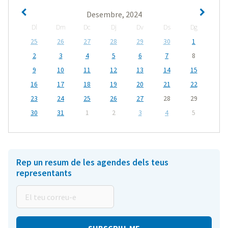
Desembre, 2024
Dl
Dm
Dc
Dj
Dv
Ds
Dg
25
26
27
28
29
30
1
2
3
4
5
6
7
8
9
10
11
12
13
14
15
16
17
18
19
20
21
22
23
24
25
26
27
28
29
30
31
1
2
3
4
5
Rep un resum de les agendes dels teus
representants
El
teu
correu-
e