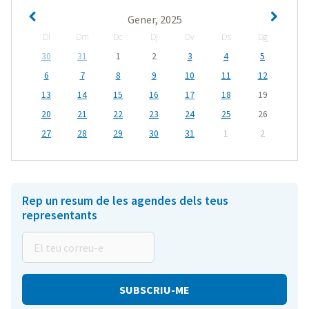
Gener, 2025
Dl
Dm
Dc
Dj
Dv
Ds
Dg
30
31
1
2
3
4
5
6
7
8
9
10
11
12
13
14
15
16
17
18
19
20
21
22
23
24
25
26
27
28
29
30
31
1
2
Rep un resum de les agendes dels teus
representants
El
teu
correu-
e