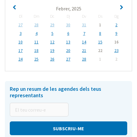
Febrer, 2025
Dl
Dm
Dc
Dj
Dv
Ds
Dg
27
28
29
30
31
1
2
3
4
5
6
7
8
9
10
11
12
13
14
15
16
17
18
19
20
21
22
23
24
25
26
27
28
1
2
Rep un resum de les agendes dels teus
representants
El
teu
correu-
e