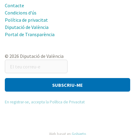
Contacte
Condicions d'ús
Política de privacitat
Diputació de València
Portal de Transparència
© 2026 Diputació de València
El
teu
correu-
e
En registrar-se, accepta la Política de Privacitat
Web basat en
Gobierto