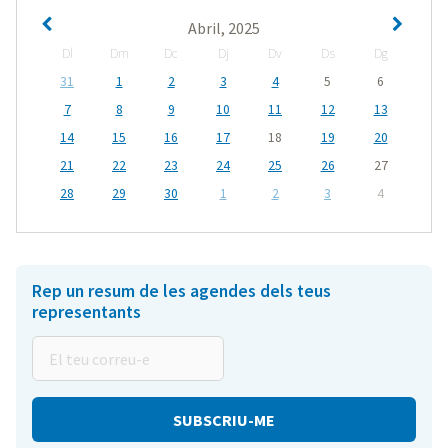
Abril, 2025
Dl
Dm
Dc
Dj
Dv
Ds
Dg
31
1
2
3
4
5
6
7
8
9
10
11
12
13
14
15
16
17
18
19
20
21
22
23
24
25
26
27
28
29
30
1
2
3
4
Rep un resum de les agendes dels teus
representants
El
teu
correu-
e