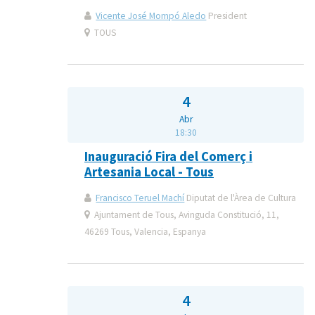
Vicente José Mompó Aledo
President
TOUS
4
Abr
18:30
Inauguració Fira del Comerç i
Artesania Local - Tous
Francisco Teruel Machí
Diputat de l'Àrea de Cultura
Ajuntament de Tous, Avinguda Constitució, 11,
46269 Tous, Valencia, Espanya
4