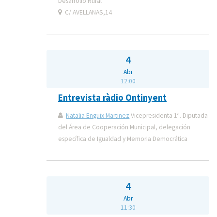
Desarrollo Rural
C/ AVELLANAS,14
4
Abr
12:00
Entrevista ràdio Ontinyent
Natalia Enguix Martinez
Vicepresidenta 1ª. Diputada
del Área de Cooperación Municipal, delegación
específica de Igualdad y Memoria Democrática
4
Abr
11:30