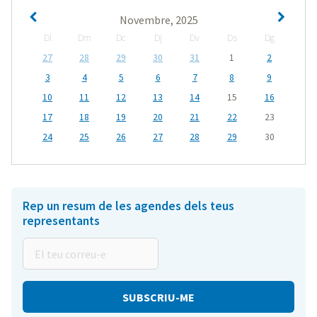
Novembre, 2025
Dl
Dm
Dc
Dj
Dv
Ds
Dg
27
28
29
30
31
1
2
3
4
5
6
7
8
9
10
11
12
13
14
15
16
17
18
19
20
21
22
23
24
25
26
27
28
29
30
Rep un resum de les agendes dels teus
representants
El
teu
correu-
e