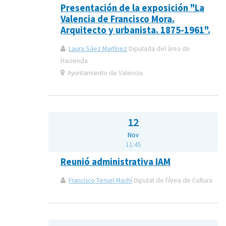
Presentación de la exposición "La
Valencia de Francisco Mora.
Arquitecto y urbanista. 1875-1961".
Laura Sáez Martínez
Diputada del área de
Hacienda
Ayuntamiento de Valencia
12
Nov
11:45
Reunió administrativa IAM
Francisco Teruel Machí
Diputat de l'Àrea de Cultura