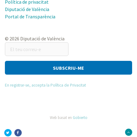
Política de privacitat
Diputació de València
Portal de Transparència
© 2026 Diputació de València
El
teu
correu-
e
En registrar-se, accepta la Política de Privacitat
Web basat en
Gobierto