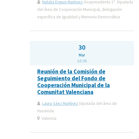
Natalia Enguix Martinez
Vicepresidenta 1ª. Diputada
del Área de Cooperación Municipal, delegación
específica de Igualdad y Memoria Democrática
30
Mar
10:30
Reunión de la Comisión de
Seguimiento del Fondo de
Cooperación Municipal de la
Comunitat Valenciana
Laura Sáez Martínez
Diputada del área de
Hacienda
Valencia