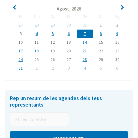
Agost, 2026
Dl
Dm
Dc
Dj
Dv
Ds
Dg
27
28
29
30
31
1
2
3
4
5
6
7
8
9
10
11
12
13
14
15
16
17
18
19
20
21
22
23
24
25
26
27
28
29
30
31
1
2
3
4
5
6
Rep un resum de les agendes dels teus
representants
El
teu
correu-
e