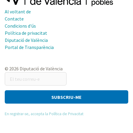
Al voltant de
Contacte
Condicions d'ús
Política de privacitat
Diputació de València
Portal de Transparència
© 2026 Diputació de València
El
teu
correu-
e
En registrar-se, accepta la Política de Privacitat