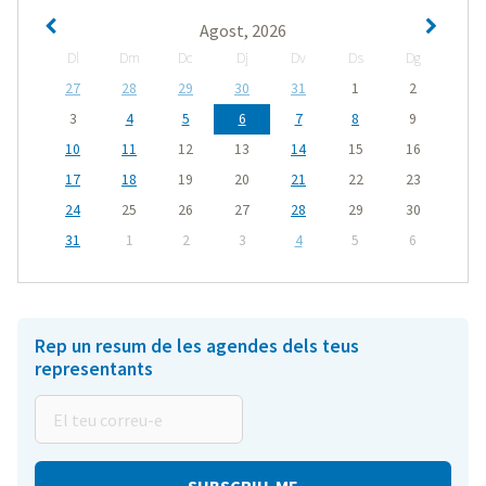
Agost, 2026
Dl
Dm
Dc
Dj
Dv
Ds
Dg
27
28
29
30
31
1
2
3
4
5
6
7
8
9
10
11
12
13
14
15
16
17
18
19
20
21
22
23
24
25
26
27
28
29
30
31
1
2
3
4
5
6
Rep un resum de les agendes dels teus
representants
El
teu
correu-
e