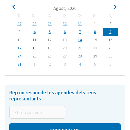
Agost, 2026
Dl
Dm
Dc
Dj
Dv
Ds
Dg
27
28
29
30
31
1
2
3
4
5
6
7
8
9
10
11
12
13
14
15
16
17
18
19
20
21
22
23
24
25
26
27
28
29
30
31
1
2
3
4
5
6
Rep un resum de les agendes dels teus
representants
El
teu
correu-
e