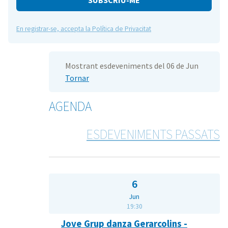
En registrar-se, accepta la Política de Privacitat
Mostrant esdeveniments del 06 de Jun
Tornar
AGENDA
ESDEVENIMENTS PASSATS
6
Jun
19:30
Jove Grup danza Gerarcolins -