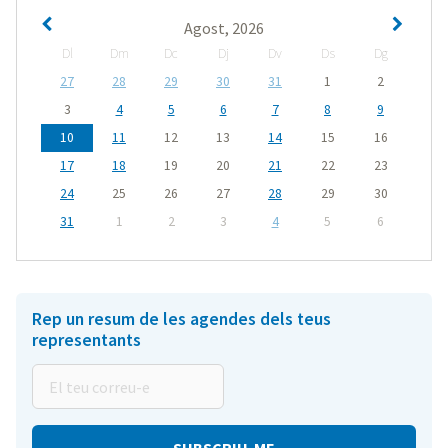
Agost, 2026
Dl
Dm
Dc
Dj
Dv
Ds
Dg
27
28
29
30
31
1
2
3
4
5
6
7
8
9
10
11
12
13
14
15
16
17
18
19
20
21
22
23
24
25
26
27
28
29
30
31
1
2
3
4
5
6
Rep un resum de les agendes dels teus
representants
El
teu
correu-
e