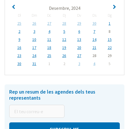
Desembre, 2024
Dl
Dm
Dc
Dj
Dv
Ds
Dg
25
26
27
28
29
30
1
2
3
4
5
6
7
8
9
10
11
12
13
14
15
16
17
18
19
20
21
22
23
24
25
26
27
28
29
30
31
1
2
3
4
5
Rep un resum de les agendes dels teus
representants
El
teu
correu-
e