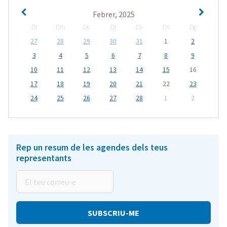
Febrer, 2025
Dl
Dm
Dc
Dj
Dv
Ds
Dg
27
28
29
30
31
1
2
3
4
5
6
7
8
9
10
11
12
13
14
15
16
17
18
19
20
21
22
23
24
25
26
27
28
1
2
Rep un resum de les agendes dels teus
representants
El
teu
correu-
e