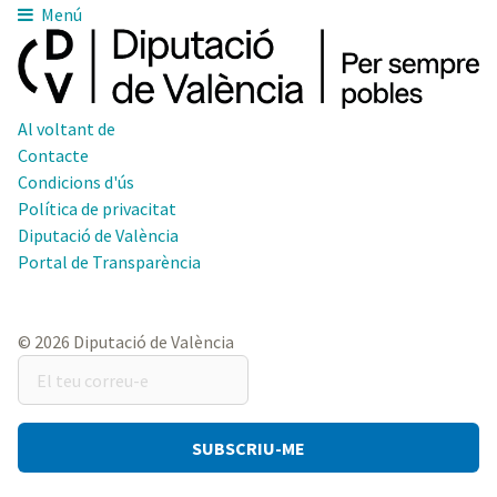
Menú
Al voltant de
Contacte
Condicions d'ús
Política de privacitat
Diputació de València
Portal de Transparència
© 2026 Diputació de València
El
teu
correu-
e