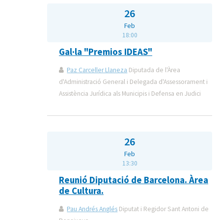
26
Feb
18:00
Gal·la "Premios IDEAS"
Paz Carceller Llaneza
Diputada de l'Àrea
d'Administració General i Delegada d'Assessorament i
Assistència Jurídica als Municipis i Defensa en Judici
26
Feb
13:30
Reunió Diputació de Barcelona. Àrea
de Cultura.
Pau Andrés Anglés
Diputat i Regidor Sant Antoni de