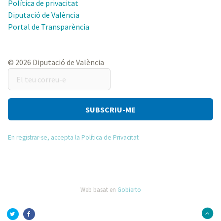
Política de privacitat
Diputació de València
Portal de Transparència
© 2026 Diputació de València
El
teu
correu-
e
En registrar-se, accepta la Política de Privacitat
Web basat en
Gobierto