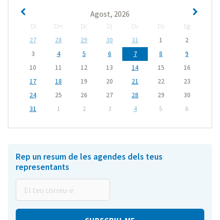
Agost, 2026
Dl
Dm
Dc
Dj
Dv
Ds
Dg
27
28
29
30
31
1
2
3
4
5
6
7
8
9
10
11
12
13
14
15
16
17
18
19
20
21
22
23
24
25
26
27
28
29
30
31
1
2
3
4
5
6
Rep un resum de les agendes dels teus
representants
El
teu
correu-
e