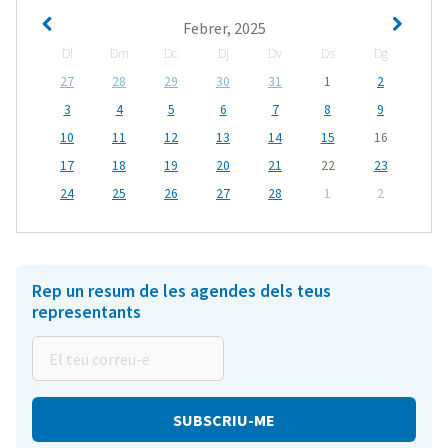
Febrer, 2025
Dl
Dm
Dc
Dj
Dv
Ds
Dg
27
28
29
30
31
1
2
3
4
5
6
7
8
9
10
11
12
13
14
15
16
17
18
19
20
21
22
23
24
25
26
27
28
1
2
Rep un resum de les agendes dels teus
representants
El
teu
correu-
e