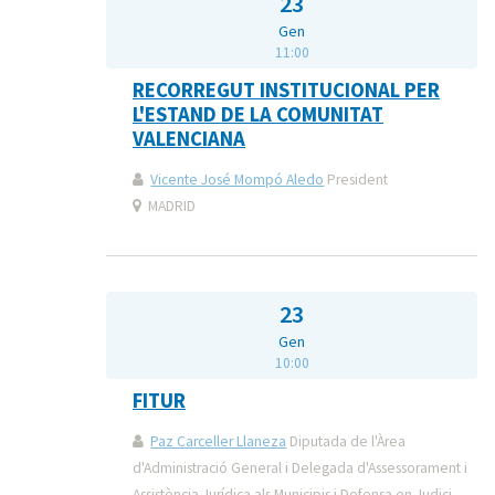
23
Gen
11:00
RECORREGUT INSTITUCIONAL PER
L'ESTAND DE LA COMUNITAT
VALENCIANA
Vicente José Mompó Aledo
President
MADRID
23
Gen
10:00
FITUR
Paz Carceller Llaneza
Diputada de l'Àrea
d'Administració General i Delegada d'Assessorament i
Assistència Jurídica als Municipis i Defensa en Judici