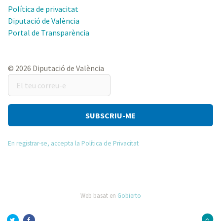
Política de privacitat
Diputació de València
Portal de Transparència
© 2026 Diputació de València
El
teu
correu-
e
En registrar-se, accepta la Política de Privacitat
Web basat en
Gobierto